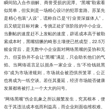
瞬间陷入合作崩解、商誉受损的泥潭。“黑嘴”勒索看
似简单，但实则是一场精心设计的犯罪套路。苏某先
是精心包装“人设”，谎称自己是“行业资深媒体人”，
后又锁定目标对象，专挑正处扩张阶段的中小企业。
当删帖的速度赶不上发帖的速度，辟谣成本高于被勒
索成本时，黑嘴猖獗的畸形土壤便已然成型，22.5万
赎金背后，是无数中小企业面对网络黑嘴的妥协和无
力。但妥协并不会让“黑嘴”满足，只会助长他们的气
焰。当网络谣言足以扼杀一家企业，当“不给钱就黑
你”成为市场潜规则，市场就会被恐惧所笼罩，公正
也将成为一纸空谈。若任其蔓延，经济市场能否健康
发展都将被打上一个大大的问号。
“网络黑嘴”伤企乱象之所以频繁发生，究其根本，便
在于其违法成本低而利益高，而企业则面临维权难、