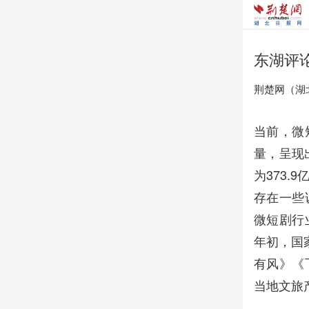
东湖评
荆楚网（湖
当前，微
量，呈现
为373.
存在一些
微短剧行
年初，国
有风》《
当地文旅