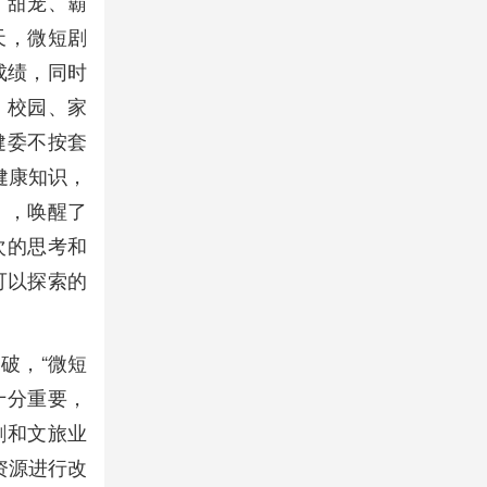
，甜宠、霸
天，微短剧
成绩，同时
、校园、家
健委不按套
健康知识，
》，唤醒了
次的思考和
可以探索的
破，“微短
十分重要，
剧和文旅业
资源进行改