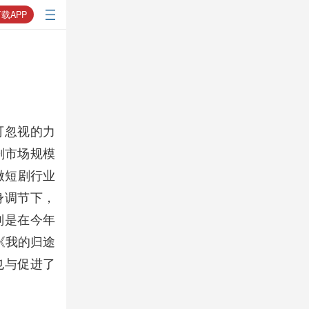
载APP
可忽视的力
剧市场规模
致微短剧行业
身调节下，
别是在今年
《我的归途
也与促进了