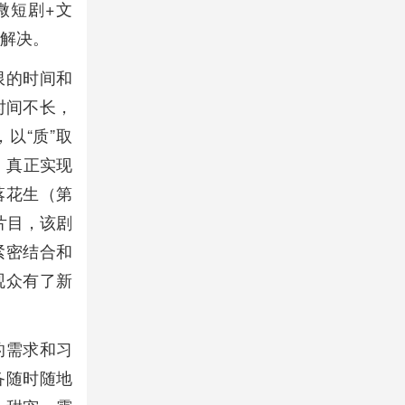
微短剧+文
待解决。
限的时间和
时间不长，
以“质”取
，真正实现
落花生（第
片目，该剧
紧密结合和
观众有了新
的需求和习
备随时随地