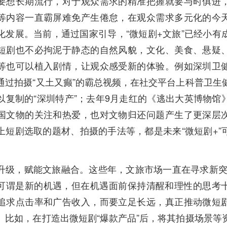
要想长期流行，对于观众需求的精准把握就要与时俱进
等内容一直霸屏难免产生倦怠，在观众需求多元化的今
化发展。当前，通过国家引导，“微短剧+文旅”已经小有
短剧也不必拘泥于静态的自然风貌，文化、美食、悬疑
等也可以植入剧情，让观众感受新的体验。例如深圳卫
通过拍摄“又土又癫”的霸总视频，在社交平台上科普卫生
以复制的“深圳特产”；去年9月走红的《逃出大英博物馆
国文物的关注和热爱，也对文物归还问题产生了更深层
上短剧选取的题材、拍摄的手法等，都是未来“微短剧+”
升级，赋能文旅融合。这些年，文旅市场一直在寻求新突
”可谓是新的机遇，但在机遇面前保持清醒和理性的思考
追求点击率和广告收入，而要立足长远，真正推动微短
。比如，在打造出微短剧“爆款产品”后，将其拍摄场景等