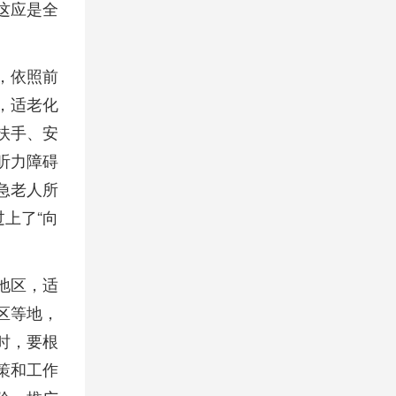
这应是全
，依照前
，适老化
扶手、安
听力障碍
急老人所
上了“向
地区，适
区等地，
时，要根
策和工作