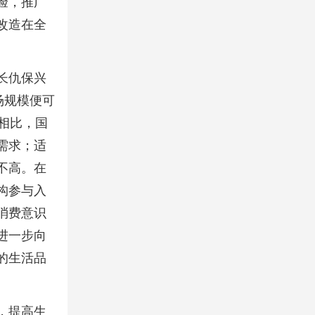
验，推广
改造在全
长仇保兴
场规模便可
相比，国
需求；适
不高。在
构参与入
消费意识
进一步向
的生活品
，提高生