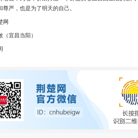
和尊严，也是为了明天的自己。
楚网
敏（宜昌当阳）
玥