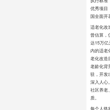
执行标准
优秀项目
国全面开
适老化改
曾估算，
达15万
内的适老
老化改造
老龄化背
驻，开发
深入人心
社区养老
质。
每个人终