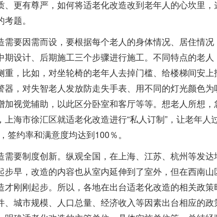
质、更有尊严，如何将适老化改造改到老年人的心坎里，
的考题。
造需要因需而设，要根据每个老人的身体情况、居住情况
中期设计、后期施工三个步骤进行施工。不同特点的老人
侧重，比如，对坐轮椅的老年人去掉门槛、给楼梯间安上
警器，对失智老人发放防走失手表、用不同的灯光颜色为
增加视觉辅助，以此区分卧室和客厅等等。想老人所想，
，上海市徐汇区就适老化改造进行“私人订制”，让老年人过
”，签约率和满意度均达到100％。
造需要制度创新。纵观全国，在上海、江苏、杭州等发达
起步早，改造的内容也从室内延伸到了室外，但在西南山
造才刚刚起步。所以，各地在出台适老化改造的相关政策
件、城市规模、人口总量、经济收入等因素出台相应的政