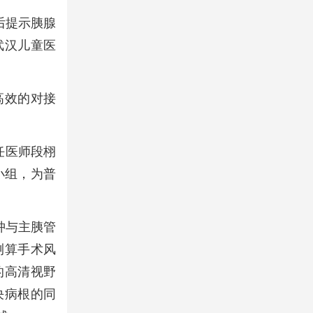
后提示胰腺
武汉儿童医
高效的对接
任医师段栩
小组，为普
肿与主胰管
测算手术风
的高清视野
决病根的同