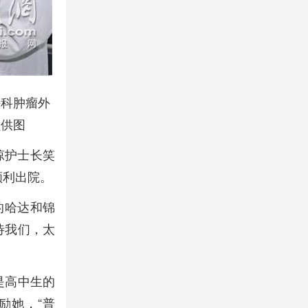
外科肿瘤外
员供图
琼护士长笑
顺利出院。
的哈达和锦
待我们，太
是高中生的
励她，“普