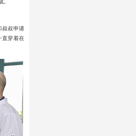
成。
和叔叔申请
一直穿着在