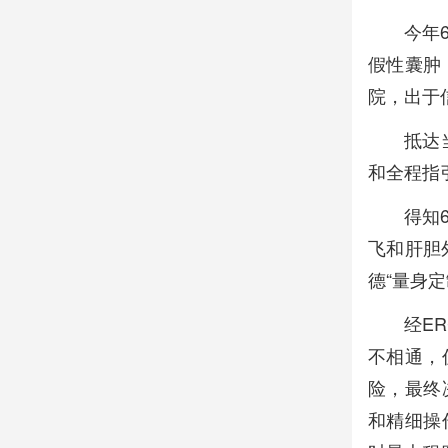
今年
假性囊肿
院，出于
抵达
和全程指
得知
飞和肝胆
德“量身
经E
不相通，
险，最终
和精细操