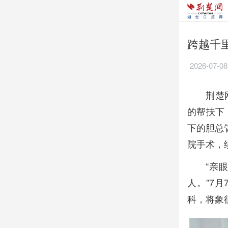
跨越千
2026-07-08
荆楚
的帮扶下
下的胆总
院手术，
“亲
人。”7
科，将象