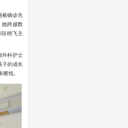
她被确诊先
，她跨越数
师段栩飞主
瘤外科护士
孩子的成长
未断线。