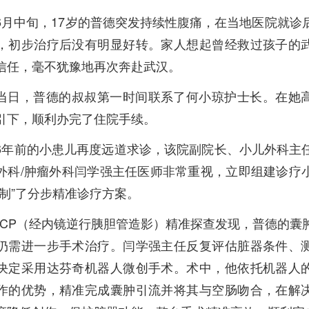
6月中旬，17岁的普德突发持续性腹痛，在当地医院就诊
，初步治疗后没有明显好转。家人想起曾经救过孩子的
信任，毫不犹豫地再次奔赴武汉。
当日，普德的叔叔第一时间联系了何小琼护士长。在她
引下，顺利办完了住院手续。
6年前的小患儿再度远道求诊，该院副院长、小儿外科主
外科/肿瘤外科闫学强主任医师非常重视，立即组建诊疗
定制”了分步精准诊疗方案。
RCP（经内镜逆行胰胆管造影）精准探查发现，普德的囊
仍需进一步手术治疗。闫学强主任反复评估脏器条件、
决定采用达芬奇机器人微创手术。术中，他依托机器人
作的优势，精准完成囊肿引流并将其与空肠吻合，在解