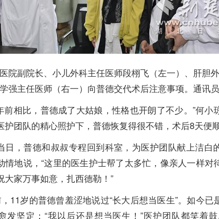
医院副院长、小儿外科主任医师段栩飞（左一）、肝胆
学强主任医师（右一）向普德交代术后注意事项。通讯
6年前相比，普德成了大姑娘，性格也开朗了不少。”何小
医护团队的精心照护下，普德恢复得很不错，术后8天便
当日，普德和叔叔专程回到科室，为医护团队献上洁白
动情地说，“这里的医生护士帮了太多忙，像亲人一样对
祝大家万事如意，扎西德勒！”
前，11岁的普德曾羞涩地说过“长大后想当医生”。如今已
愈发坚定：“我以后还是想当医生！”医护团队都笑着鼓