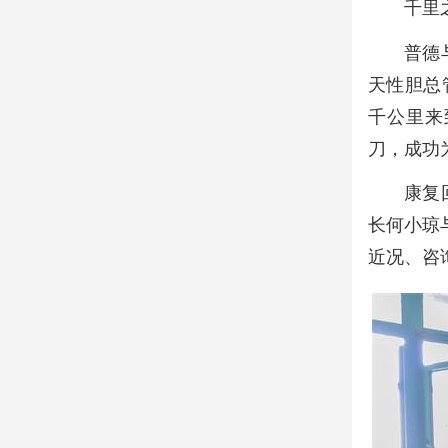
千里
普德
天性胆总
千公里来
刀，成功
康复
长何小琼
近况、咨