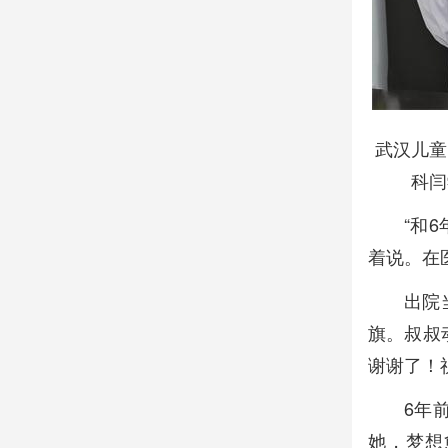
武汉儿童
科闫
“和
着说。在
出院
旗。叔叔
谢谢了！
6年
她，梦想