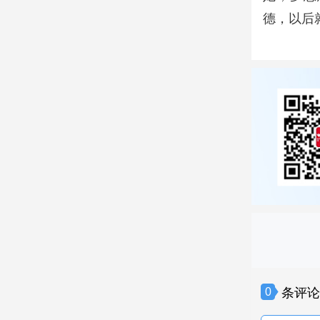
德，以后
条评
0