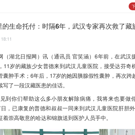
下
里的生命托付：时隔6年，武汉专家再次救了藏
 18:11
网（湖北日报网）讯（通讯员 官笑涵）6年前，在武汉
，11岁的藏族少女普德来到武汉儿童医院，接受达芬奇
管囊肿手术；6年后，17岁的她因胰腺假性囊肿，再次跨
续写了一段汉藏医患的佳话。
眼见到你们帮助这么多小朋友解除病痛，我将来也要做
月7日，已康复的普德和叔叔一同来到武汉儿童医院肝胆外
征着崇高敬意的哈达和锦旗送到医护人员手中。