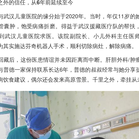
之外的信任，从6年前延续至今
与武汉儿童医院的缘分始于2020年。当时，年仅11岁的
管囊肿，饱受病痛折磨。得益于武汉援藏医疗队的帮扶
到武汉儿童医院求医。该院副院长、小儿外科主任医
为其实施达芬奇机器人手术，顺利切除病灶，解除病痛。
回藏后，这份医患情谊并未因距离而中断。肝胆外科/肿
与普德一家保持联系长达6年，普德的叔叔经常与她分享
询饮食建议，偶尔还会发来高原雪景。千里之外，牵挂从