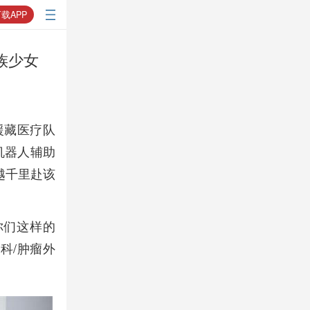
载APP
族少女
援藏医疗队
机器人辅助
越千里赴该
你们这样的
科/肿瘤外