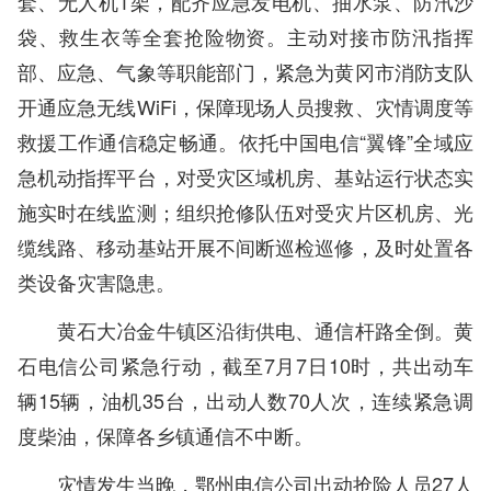
套、无人机1架，配齐应急发电机、抽水泵、防汛沙
袋、救生衣等全套抢险物资。主动对接市防汛指挥
部、应急、气象等职能部门，紧急为黄冈市消防支队
开通应急无线WiFi，保障现场人员搜救、灾情调度等
救援工作通信稳定畅通。依托中国电信“翼锋”全域应
急机动指挥平台，对受灾区域机房、基站运行状态实
施实时在线监测；组织抢修队伍对受灾片区机房、光
缆线路、移动基站开展不间断巡检巡修，及时处置各
类设备灾害隐患。
黄石大冶金牛镇区沿街供电、通信杆路全倒。黄
石电信公司紧急行动，截至7月7日10时，共出动车
辆15辆，油机35台，出动人数70人次，连续紧急调
度柴油，保障各乡镇通信不中断。
灾情发生当晚，鄂州电信公司出动抢险人员27人