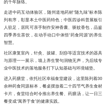
的千年脉络。
走进中药互动体验区，随州道地药材“随九味”标本陈
列有序，彰显本土中医药特色；中医四诊科普展板引
人驻足，居民可亲手制作安神香囊、驱蚊香包，品鉴
四季养生茶饮，在动手动口中体悟“药食同源”的养生
智慧。
社区康复室内，针灸、拔罐、刮痧等适宜技术的器具
与原理一一展示，墙上养生警句润物无声，为后续专
业中医技术的落地服务打下认知基础与环境铺垫。
进入药膳堂，依托社区幸福食堂建设，这里陈列着30
余种药食同源标本，餐桌摆放着二十四节气养生食材
卡片，食堂结合时令推出养生餐、药膳汤，让一日三
餐变成“寓养于食”的健康实践。