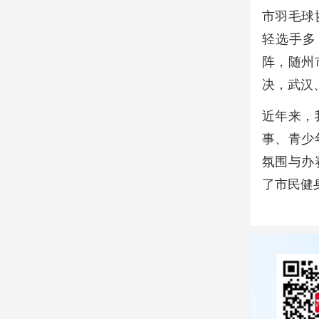
市羽毛球
轻选手多
阵，随州
决，武汉
近年来，
事、青少
氛围与办
了市民健