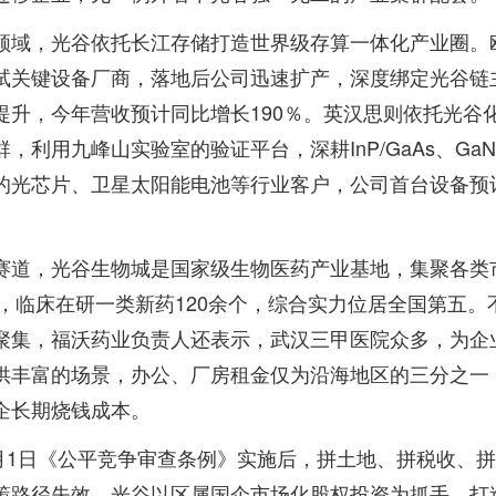
领域，光谷依托长江存储打造世界级存算一体化产业圈。
试关键设备厂商，落地后公司迅速扩产，深度绑定光谷链
提升，今年营收预计同比增长190％。英汉思则依托光谷
，利用九峰山实验室的验证平台，深耕InP/GaAs、GaN
的光芯片、卫星太阳能电池等行业客户，公司首台设备预
。
赛道，光谷生物城是国家级生物医药产业基地，集聚各类
余家，临床在研一类新药120余个，综合实力位居全国第五。
聚集，福沃药业负责人还表示，武汉三甲医院众多，为企
供丰富的场景，办公、厂房租金仅为沿海地区的三分之一
企长期烧钱成本。
年8月1日《公平竞争审查条例》实施后，拼土地、拼税收、
策路径失效。光谷以区属国企市场化股权投资为抓手，打