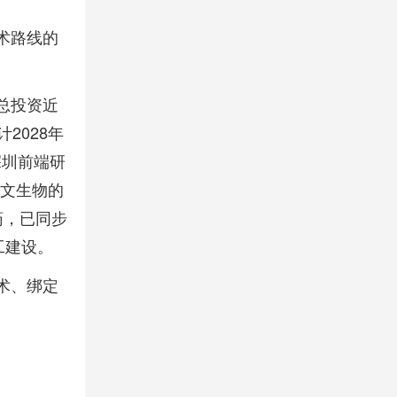
术路线的
总投资近
2028年
深圳前端研
尔文生物的
药，已同步
工建设。
术、绑定