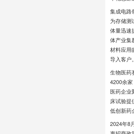
集成电路
为存储测
体量迅速
体产业集群
材料应用
导入客户
生物医药
4200
医药企业
床试验提
低创新药
2024
惠招商政