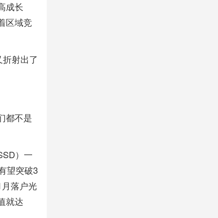
高成长
着区域竞
又折射出了
们都不是
SD）一
有望突破3
1月落户光
值就达