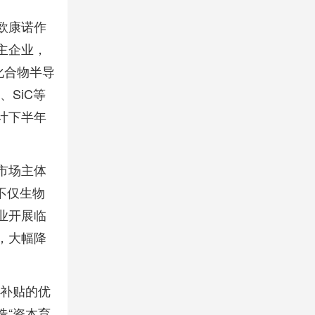
欧康诺作
主企业，
化合物半导
、SiC等
计下半年
市场主体
不仅生物
业开展临
，大幅降
拼补贴的优
造“资本育