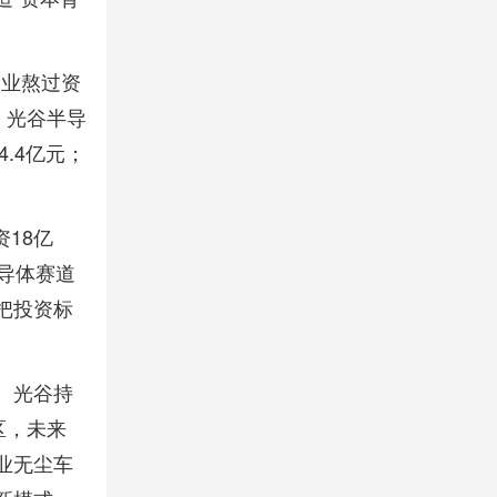
企业熬过资
，光谷半导
.4亿元；
18亿
导体赛道
把投资标
。光谷持
区，未来
业无尘车