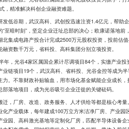
模式，精准解决科创企业融资难题。
研发低谷期，武汉高科、武创投迅速注资1.4亿元，帮助
的“至暗时刻”，坚定企业迁址总部的决心；欧康诺落地前
湖北集成电路产投合计完成2500万元股权投资，投前估值4
轮融资数千万元，省科投、高科集团分别立项投资。
上半年，光谷4家区属国企累计尽调项目84个，实缴产业投资
产业链项目19个，武汉高科、省科投、光谷金控等成为半
主力。不靠财政补贴输血，用市场化基金赋能企业成长，
总部落地项目，成为光谷吸引企业迁徙的关键砝码。
搬迁，厂房、改造、政务服务、人才供给等都是核心考量
业化产业载体，每年建成100万立方米洁净厂房、产业园
产业园、高科激光基地等定制化厂房，匹配半导体设备企