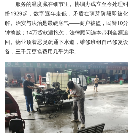
服务的温度藏在细节里。协调办成立至今处理纠
纷1929起，数字逐年走低，矛盾在萌芽阶段即被化
解。治安与法治是最硬底气——商户被盗，民警10分
钟擒贼；14万货款遭拖欠，法律顾问连本带利全额追
回。物业顶着恶臭疏通下水道，维修班组自己修复设
备，三千元更换费用几乎为零。