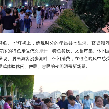
降临、华灯初上，傍晚时分的孝昌县七里湖、官塘湖
有序的特色摊位依次排开，特色餐饮、文创市集、休闲
呈现。居民游客漫步湖畔、休闲消费，在惬意晚风中感
浸式体验休闲、便民、惠民的夜间消费新场景。