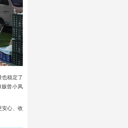
量也稳定了
摊贩曾小凤
更安心、收