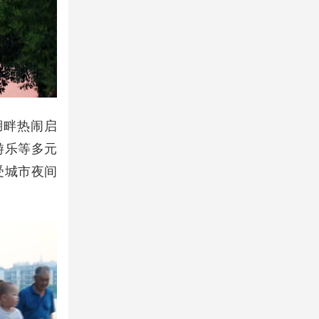
湖畔热闹启
游乐等多元
受城市夜间