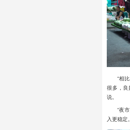
“相
很多，良
说。
“夜
入更稳定