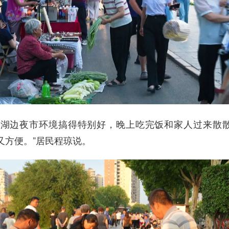
在湖边夜市环境搞得特别好，晚上吃完饭和家人过来散
又方便。”居民程琼说。