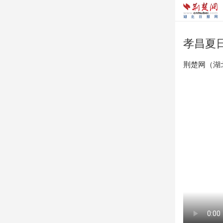
孝昌夏日
荆楚网（湖北