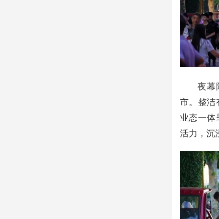
夜幕
市。整洁
业态一体
活力，沉