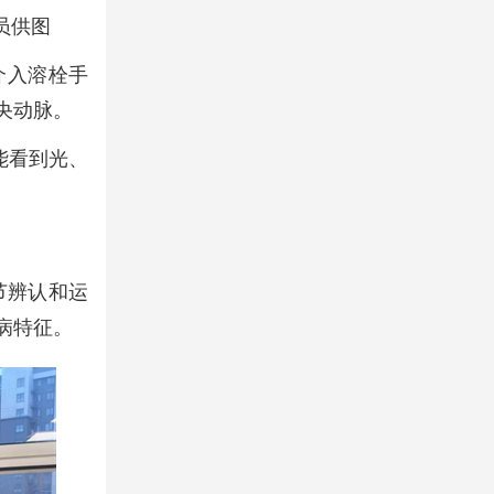
员供图
介入溶栓手
央动脉。
我能看到光、
细节辨认和运
病特征。