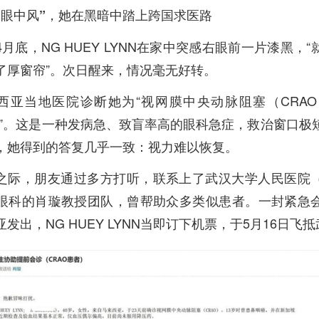
“眼中风”，她在黑暗中踏上跨国求医路
4月底，NG HUEY LYNN在家中突感右眼前一片漆黑，
了厚窗帘”。次日醒来，情况毫无好转。
西亚当地医院诊断她为“视网膜中央动脉阻塞（CRAO
风”。这是一种发病急、致盲率高的眼科急症，救治窗口极
，她得到的答复几乎一致：视力难以恢复。
之际，朋友通过多方打听，联系上了武汉大学人民医院
眼科的肖璇教授团队，曾帮助众多类似患者。一封紧急
发出，NG HUEY LYNN当即订下机票，于5月16日飞