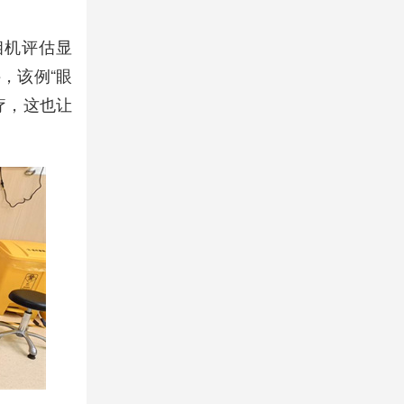
相机评估显
，该例“眼
疗，这也让