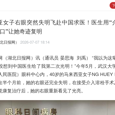
下
亚女子右眼突然失明飞赴中国求医！医生用“
接口”让她奇迹复明
湖北日报网）
2026-07-07 18:14
网（湖北日报网）讯（通讯员 晏思海 刘禹） “我以为这
没想到中国医生给了我第二次光明！”今年5月，武汉大
民医院）眼科中心内，40岁的马来西亚女子NG HUEY 
在半个月前，她的右眼还完全失明，在接受介入溶栓手术及
觉康复治疗后，她的右眼重新看见了光亮。