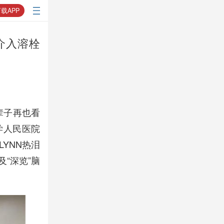
载APP
介入溶栓
辈子再也看
学人民医院
LYNN热泪
“深览”脑