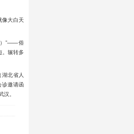
“就像大白天
）”——俗
短。辗转多
（湖北省人
会诊邀请函
抵武汉。