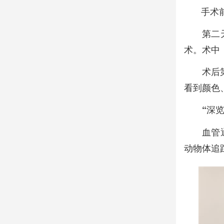
手术
第二
术。术中
术后
看到颜色
“深
血管
动物体追