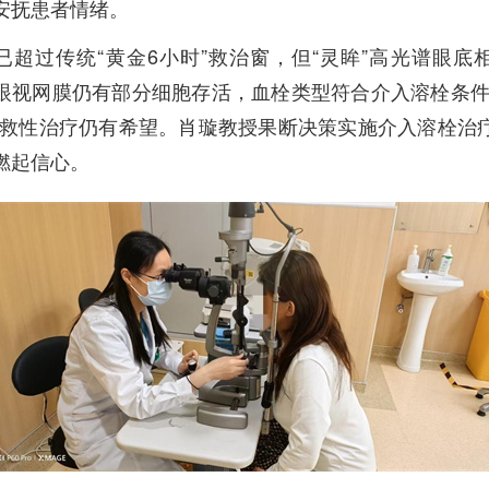
安抚患者情绪。
已超过传统“黄金6小时”救治窗，但“灵眸”高光谱眼底
眼视网膜仍有部分细胞存活，血栓类型符合介入溶栓条件
挽救性治疗仍有希望。肖璇教授果断决策实施介入溶栓治
燃起信心。