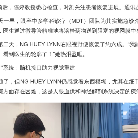
前后，陈婷教授悉心检查，时刻关注患者恢复进展。通讯
天一早，眼卒中多学科诊疗（MDT）团队为其实施急诊
，医生通过微导管精准地将溶栓药物送到阻塞的视网膜中
第二天，NG HUEY LYNN右眼视野便恢复了约六成。“
、看到医生的轮廓了！”她热泪盈眶。
览”系统：脑机接口助力视觉重建
通了，但NG HUEY LYNN仍感觉看东西模糊，尤其在
踪方面存在困难，这是人眼血供和神经解剖系统决定的疾