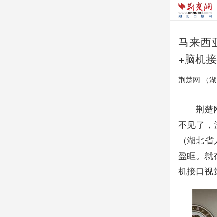
马来西
+脑机
荆楚网 ​（
荆楚
不见了，
（湖北省人
盈眶。就
机接口视