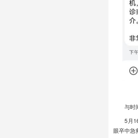
与时
5月
眼卒中急