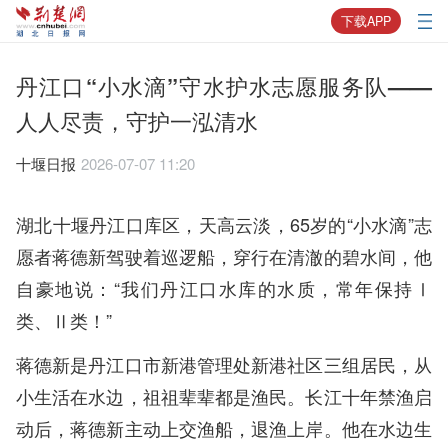
下载APP
丹江口“小水滴”守水护水志愿服务队——
人人尽责，守护一泓清水
十堰日报
2026-07-07 11:20
湖北十堰丹江口库区，天高云淡，65岁的“小水滴”志
愿者蒋德新驾驶着巡逻船，穿行在清澈的碧水间，他
自豪地说：“我们丹江口水库的水质，常年保持Ⅰ
类、Ⅱ类！”
蒋德新是丹江口市新港管理处新港社区三组居民，从
小生活在水边，祖祖辈辈都是渔民。长江十年禁渔启
动后，蒋德新主动上交渔船，退渔上岸。他在水边生