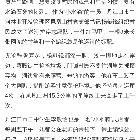
质产生影响。想要改变村民的观念和生活习惯，要有
水滴石穿的韧劲。”作为“小水滴”的一员，丹江口市牛
河林业开发管理区凤凰山村党支部书记杨献锋组织村
民成立了巡河护岸志愿队，一件红马甲、一根3米长
带网兜的竹竿和一个编织袋是他巡河的标配。
无论酷暑寒冬，杨献锋都深一脚、浅一脚地走在岸
边，弯腰徒手捡拾垃圾，叮嘱村民不要往河里丢掷废
弃物。河边常有来露营、垂钓的游客，他在车上装了
个大喇叭，提醒游客注意保护环境。他坚持每周巡库
4次，在凤凰山村15.3公里的库岸线上来回走了上千
次。
丹江口市二中学生李敬怡也是一名“小水滴”志愿者。
每周五下午，她都会在老师的带领下，带上编织袋、
扫把、垃圾桶等工具，在河道沿线清理河滩垃圾；平