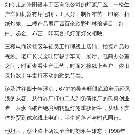
如今走进崇阳银丰工艺有限公司的灯笼厂区，一楼生
产车间机器有序运转，工人分工制作布艺、印刷、折
纸灯笼。二楼产品展厅四百余款彩灯琳琅满目，红
白、鎏金、布艺、印花各式灯笼灯火相映。
三楼电商运营区年轻员工打理线上店铺、拍摄产品短
视频。老厂长吴金旺穿梭于车间、展厅、电商办公室
之间，时而查看生产工艺，时而对接线上客户，依旧
保持数十年雷打不动的勤勉节奏。
谈及过往四十年浮沉，67岁的吴金旺眼底藏着历经风
浪的从容。从竹器厂打包工人到负债接厂的孤勇创业
者，从濒临破产绝境到转型灯笼重获新生，从线下实
体外贸到试水线上电商，半生起落皆与时代同行。
他坦言，创业路上两次至暗时刻永生难忘：1998年