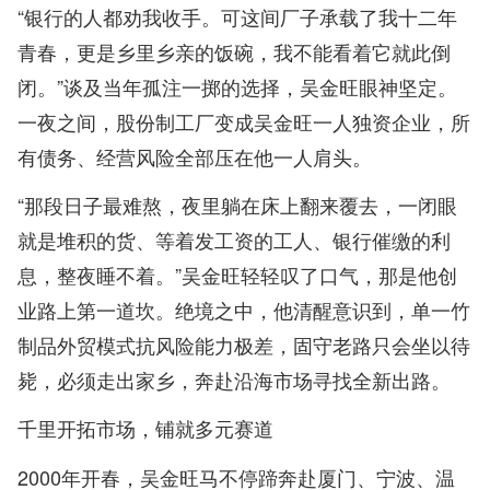
“银行的人都劝我收手。可这间厂子承载了我十二年
青春，更是乡里乡亲的饭碗，我不能看着它就此倒
闭。”谈及当年孤注一掷的选择，吴金旺眼神坚定。
一夜之间，股份制工厂变成吴金旺一人独资企业，所
有债务、经营风险全部压在他一人肩头。
“那段日子最难熬，夜里躺在床上翻来覆去，一闭眼
就是堆积的货、等着发工资的工人、银行催缴的利
息，整夜睡不着。”吴金旺轻轻叹了口气，那是他创
业路上第一道坎。绝境之中，他清醒意识到，单一竹
制品外贸模式抗风险能力极差，固守老路只会坐以待
毙，必须走出家乡，奔赴沿海市场寻找全新出路。
千里开拓市场，铺就多元赛道
2000年开春，吴金旺马不停蹄奔赴厦门、宁波、温