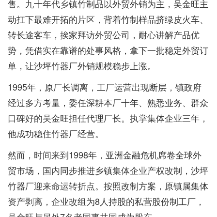
售。九十年代乡镇竹制品以外贸外销为主，吴金旺主
动扛下最难开拓的片区，背着竹制样品挤绿皮火车、
转长途客车，挨家拜访外贸公司，耐心讲解产品优
势，凭借实在靠谱的处事风格，拿下一批稳定外贸订
单，让沙坪竹器厂外销规模稳步上涨。
1995年，原厂长调离，工厂运营出现断层，镇政府
经过多方考量，委任深耕本厂十年、熟悉业务、群众
口碑好的吴金旺担任代理厂长。执掌集体企业三年，
他成功稳住竹器厂经营。
然而，时间来到1998年，亚洲金融危机席卷全球外
贸市场，国内同步推进乡镇集体企业产权改制，沙坪
竹器厂迎来命运转折点。按照改制方案，原镇属集体
资产剥离，企业改组为8人持股的私营股份制工厂，
吴金旺与另外7名老同事共同成为股东。