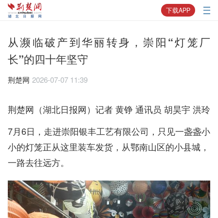
下载APP
从濒临破产到华丽转身，崇阳“灯笼厂
长”的四十年坚守
荆楚网
2026-07-07 11:39
荆楚网（湖北日报网）记者 黄铮 通讯员 胡昊宇 洪玲
7月6日，走进崇阳银丰工艺有限公司，只见一盏盏小
小的灯笼正从这里装车发货，从鄂南山区的小县城，
一路去往远方。