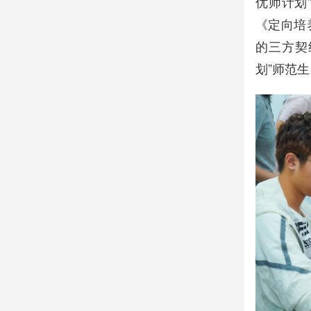
优师计划
《定向培
的三方契
划”师范生