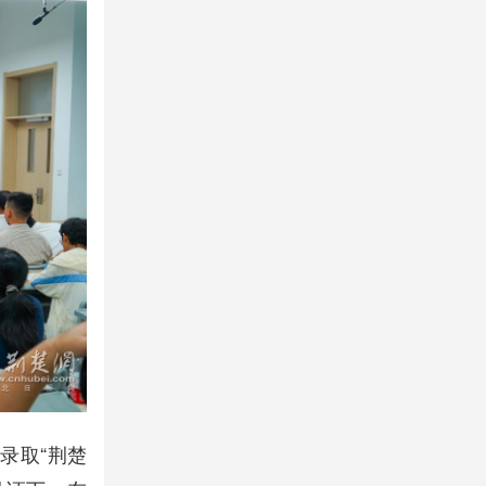
录取“荆楚