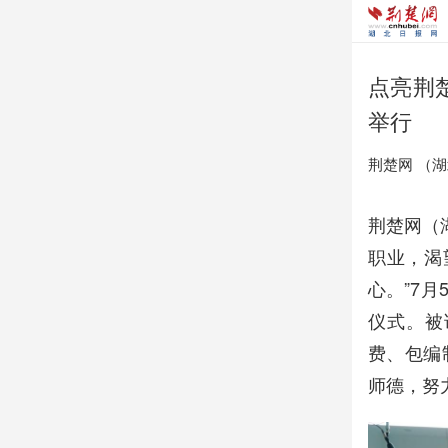
点亮荆
举行
荆楚网 ​（
荆楚网（
职业，渴
心。”7月
仪式。被
费、包编
师德，努