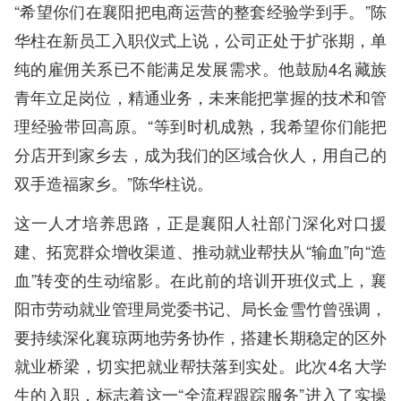
“希望你们在襄阳把电商运营的整套经验学到手。”陈
华柱在新员工入职仪式上说，公司正处于扩张期，单
纯的雇佣关系已不能满足发展需求。他鼓励4名藏族
青年立足岗位，精通业务，未来能把掌握的技术和管
理经验带回高原。“等到时机成熟，我希望你们能把
分店开到家乡去，成为我们的区域合伙人，用自己的
双手造福家乡。”陈华柱说。
这一人才培养思路，正是襄阳人社部门深化对口援
建、拓宽群众增收渠道、推动就业帮扶从“输血”向“造
血”转变的生动缩影。在此前的培训开班仪式上，襄
阳市劳动就业管理局党委书记、局长金雪竹曾强调，
要持续深化襄琼两地劳务协作，搭建长期稳定的区外
就业桥梁，切实把就业帮扶落到实处。此次4名大学
生的入职，标志着这一“全流程跟踪服务”进入了实操