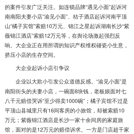
的案件引发广泛关注。如连锁品牌“遇见小面”起诉河
南南阳夫妻小店“渝见小面”、桔子酒店起诉河南平顶
山“橘子宾馆”索赔10万元、锦江之星起诉湖南长沙“紫
薇锦江酒店”索赔12万元等，在舆论场激起强烈反
响。大企业正在用所谓的知识产权维权碰瓷小生意，
挤压小店的生存空间。
大企业起诉小店引争议
“渝见小面”是
企业以大欺小引发公众道德反感。
南阳街头的夫妻小店，一碗面8块钱，老板娘面对七
八千元赔偿哭诉“至少得卖1000碗”；橘子宾馆不过是
平顶山县城里只有16间客房的小旅馆，却被索赔10
万元；紫薇锦江酒店是长沙一家十余间房的家庭旅
馆，面对的是12万元的赔偿诉求。一方是门店超千家