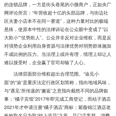
的连锁品牌，一方是街头巷尾的小微商户，正如央广
网评论所言：“年营收超十亿的头部品牌，与街边社
区夫妻小店本不在同一赛道”，这种力量对比的极端
悬殊，使原本中性的法律诉讼在公众眼中变成了“以
大欺小”“仗势欺人”。公众并非反对企业维权，而是反
对强势企业利用自身资源与法律优势对弱势群体施加
不成比例的压力。当法理上或许有理，情理上却让人
难以接受时，企业赢了官司却输了人心。
“渝见小
法律层面部分维权超出合理范围。
面”的“渝”是重庆法定行政区划简称，指向地域风味，
与“遇见”所传递的“邂逅”之意指向截然不同的品牌叙
事；“橘子宾馆”2017年即完成工商登记，而桔子酒店
2021年才申请注册“橘子酒店”商标；紫薇锦江酒店老
板称取名只为取“锦上添花”之意，且门店客群、消费