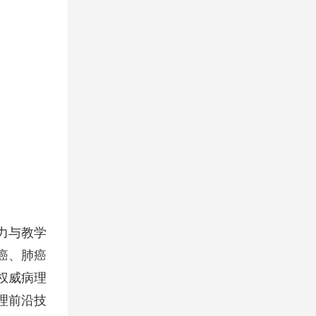
力与教学
癌、肺癌
权威病理
理前沿技