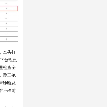
，牵头打
，平台现已
理检查全
，黎三艳
床诊断及
帮带辐射