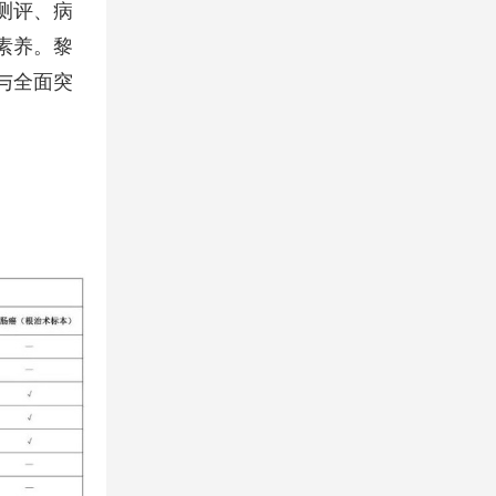
测评、病
素养。黎
与全面突