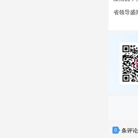
省领导盛
条评
0