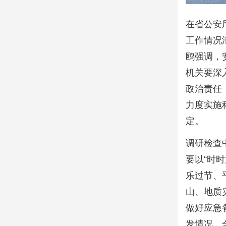
在省公安
工作情况
鸥强调，
机关要深
政治责任
力度实施
定。
调研检查
要以“时
乐过节、
山、地质
做好应急
发情况，