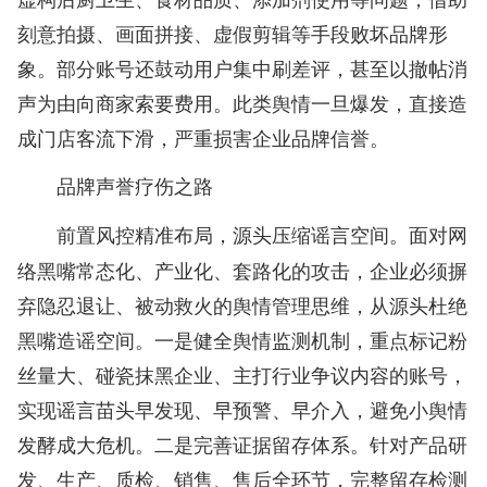
刻意拍摄、画面拼接、虚假剪辑等手段败坏品牌形
象。部分账号还鼓动用户集中刷差评，甚至以撤帖消
声为由向商家索要费用。此类舆情一旦爆发，直接造
成门店客流下滑，严重损害企业品牌信誉。
品牌声誉疗伤之路
面对网
前置风控精准布局，源头压缩谣言空间。
络黑嘴常态化、产业化、套路化的攻击，企业必须摒
弃隐忍退让、被动救火的舆情管理思维，从源头杜绝
黑嘴造谣空间。一是健全舆情监测机制，重点标记粉
丝量大、碰瓷抹黑企业、主打行业争议内容的账号，
实现谣言苗头早发现、早预警、早介入，避免小舆情
发酵成大危机。二是完善证据留存体系。针对产品研
发、生产、质检、销售、售后全环节，完整留存检测