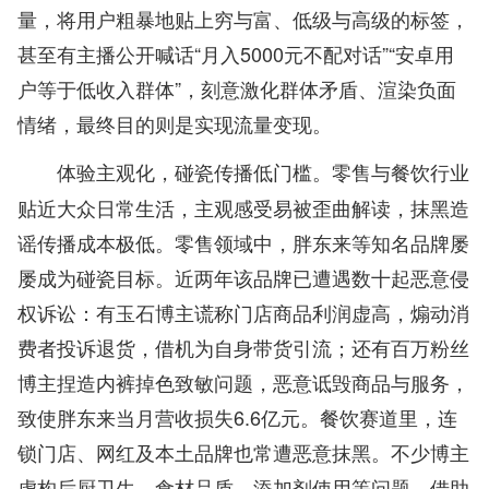
量，将用户粗暴地贴上穷与富、低级与高级的标签，
甚至有主播公开喊话“月入5000元不配对话”“安卓用
户等于低收入群体”，刻意激化群体矛盾、渲染负面
情绪，最终目的则是实现流量变现。
零售与餐饮行业
体验主观化，碰瓷传播低门槛。
贴近大众日常生活，主观感受易被歪曲解读，抹黑造
谣传播成本极低。零售领域中，胖东来等知名品牌屡
屡成为碰瓷目标。近两年该品牌已遭遇数十起恶意侵
权诉讼：有玉石博主谎称门店商品利润虚高，煽动消
费者投诉退货，借机为自身带货引流；还有百万粉丝
博主捏造内裤掉色致敏问题，恶意诋毁商品与服务，
致使胖东来当月营收损失6.6亿元。餐饮赛道里，连
锁门店、网红及本土品牌也常遭恶意抹黑。不少博主
虚构后厨卫生、食材品质、添加剂使用等问题，借助