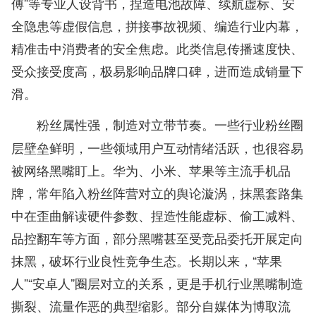
傅”等专业人设背书，捏造电池故障、续航虚标、安
全隐患等虚假信息，拼接事故视频、编造行业内幕，
精准击中消费者的安全焦虑。此类信息传播速度快、
受众接受度高，极易影响品牌口碑，进而造成销量下
滑。
一些行业粉丝圈
粉丝属性强，制造对立带节奏。
层壁垒鲜明，一些领域用户互动情绪活跃，也很容易
被网络黑嘴盯上。华为、小米、苹果等主流手机品
牌，常年陷入粉丝阵营对立的舆论漩涡，抹黑套路集
中在歪曲解读硬件参数、捏造性能虚标、偷工减料、
品控翻车等方面，部分黑嘴甚至受竞品委托开展定向
抹黑，破坏行业良性竞争生态。长期以来，“苹果
人”“安卓人”圈层对立的关系，更是手机行业黑嘴制造
撕裂、流量作恶的典型缩影。部分自媒体为博取流