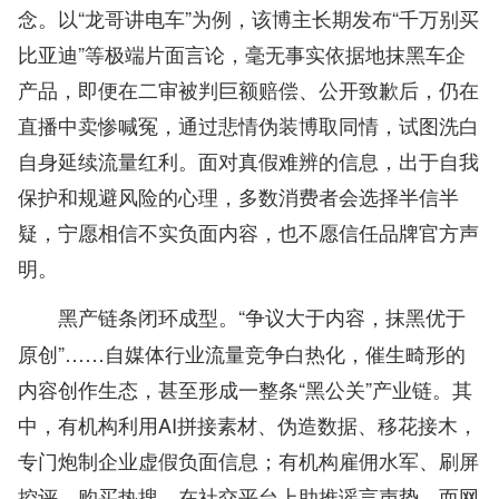
念。以“龙哥讲电车”为例，该博主长期发布“千万别买
比亚迪”等极端片面言论，毫无事实依据地抹黑车企
产品，即便在二审被判巨额赔偿、公开致歉后，仍在
直播中卖惨喊冤，通过悲情伪装博取同情，试图洗白
自身延续流量红利。面对真假难辨的信息，出于自我
保护和规避风险的心理，多数消费者会选择半信半
疑，宁愿相信不实负面内容，也不愿信任品牌官方声
明。
“争议大于内容，抹黑优于
黑产链条闭环成型。
原创”……自媒体行业流量竞争白热化，催生畸形的
内容创作生态，甚至形成一整条“黑公关”产业链。其
中，有机构利用AI拼接素材、伪造数据、移花接木，
专门炮制企业虚假负面信息；有机构雇佣水军、刷屏
控评、购买热搜，在社交平台上助推谣言声势。而网