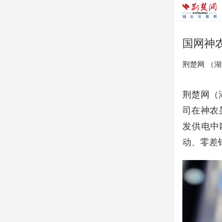
国网神
荆楚网 ​（
荆楚网（
司在神农
发供电中
动、零差