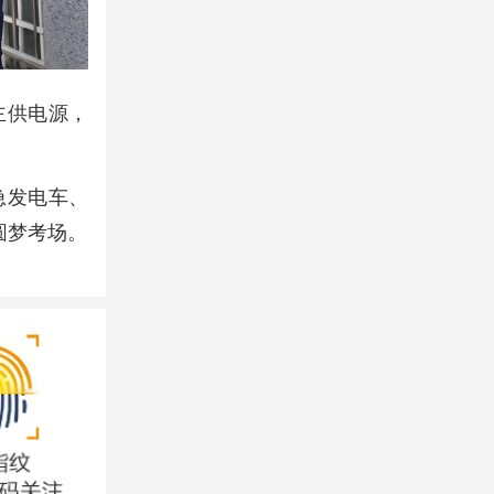
主供电源，
。
急发电车、
圆梦考场。