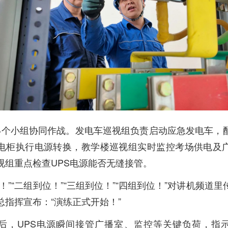
4个小组协同作战。发电车巡视组负责启动应急发电车，
电柜执行电源转换，教学楼巡视组实时监控考场供电及
视组重点检查UPS电源能否无缝接管。
！”“二组到位！”“三组到位！”“四组到位！”对讲机频道
总指挥宣布：“演练正式开始！”
后，UPS电源瞬间接管广播室、监控等关键负荷，指