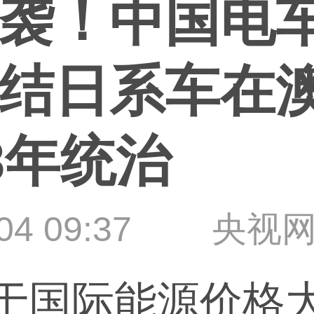
袭！中国电
结日系车在
8年统治
04 09:37
央视
于国际能源价格