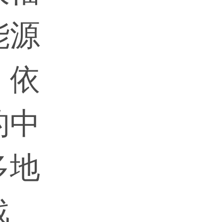
能源
，依
的中
多地
战