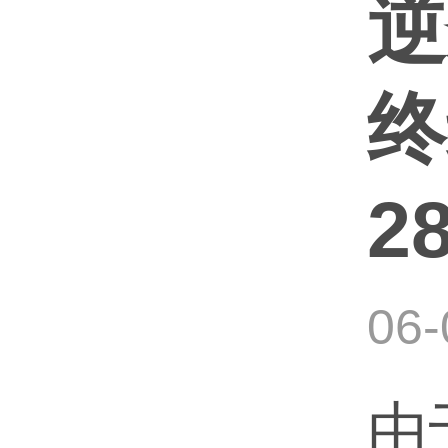
逆
终
2
06-
由