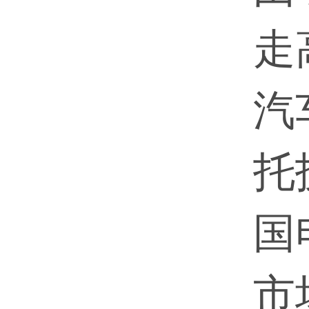
走
汽
托
国
市