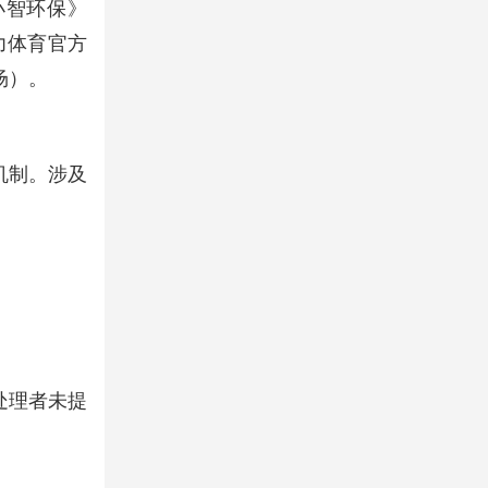
《小智环保》
力体育官方
场）。
机制。涉及
处理者未提