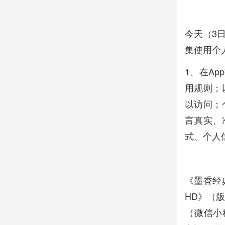
今天（3
集使用个
1、在A
用规则；
以访问；
言真实、
式、个人
《墨香经
HD》（版
（微信小程