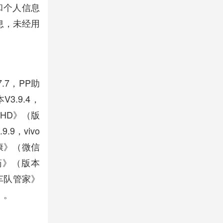
和个人信息
息，未经用
.7，PP助
.9.4，
HD》（版
.9，vivo
康》（微信
药》（版本
《车队管家》
）。