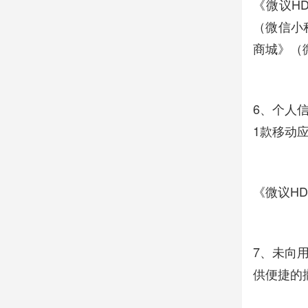
《微议HD
（微信小
商城》（微
6、个人
1款移动
《微议HD
7、未向
供便捷的