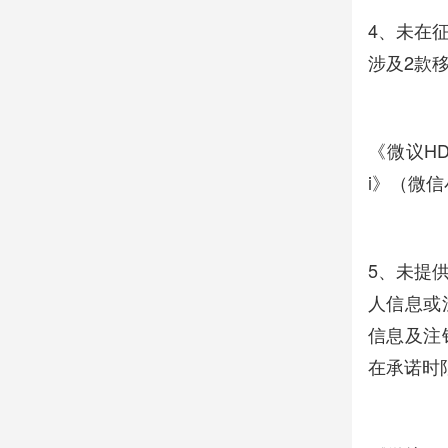
4、未在
涉及2款
《微议HD
i》（微
5、未提
人信息或
信息及注
在承诺时