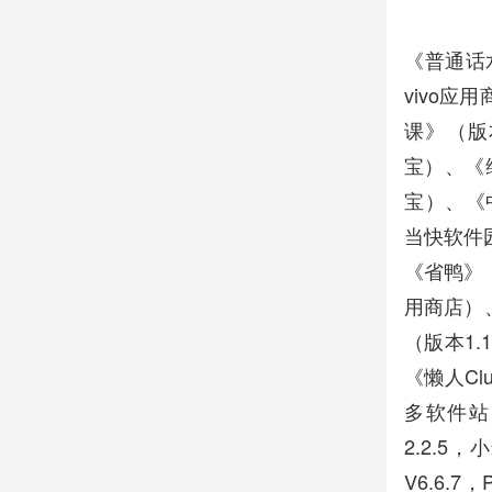
《普通话水
vivo应
课》（版本
宝）、《维
宝）、《
当快软件园
《省鸭》（
用商店）
（版本1.
《懒人Cl
多软件站
2.2.
V6.6.