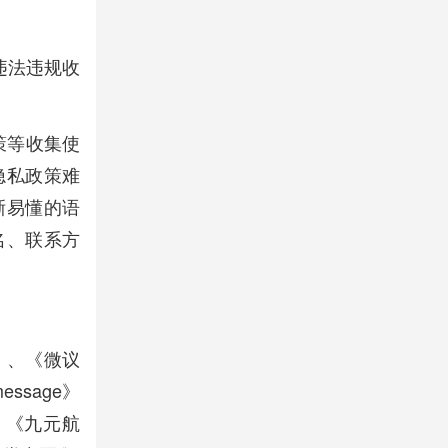
违法违规收
策等收集使
隐私政策难
晰易懂的语
名、联系方
）、《微议
ssage》
、《九元航