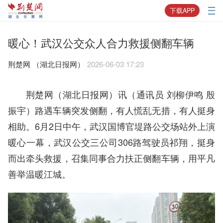
下载APP
暖心！武汉公交众人合力救援侧翻车辆
荆楚网 ​（湖北日报网）
2026-06-03 17:23
荆楚网（湖北日报网）讯（通讯员 刘柳伊鸣 殷
振宇）路遇车辆突发侧翻，有人慌乱无措，有人挺身
相助。6月2日中午，武汉国博官堤路公交场站外上演
暖心一幕，武汉公交三公司306路驾驶员祁翔，挺身
而出牵头救援，召集同事合力扶正侧翻车辆，用平凡
善举温暖江城。