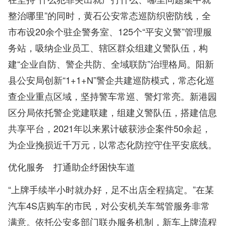
整治哪里”的同时，黄石公安常态巡防织密防线，全
市布设20余个驻企警务室、125个“平安义警”管理服
务站，吸纳企业员工、辖区群众组建义警队伍，构
建“企业自防、警企共防、全域联防”治理格局。阳新
县公安局创新“1+1+N”警企共建巡防模式，常态化巡
查企业重点区域，坚持警车常巡、警灯常亮。新港园
区分局依托警企党建联建，组建义警队伍，搭建信息
共享平台，2021年以来累计破获涉企案件50余起，
为企业挽损近千万元，以常态化防控守住平安底线。
优化服务 打通助企纾困快车道
“上牌手续半小时就办好，足不出店全程搞定。”在某
汽车4S店购车的市民，对公安机关车驾管服务非常
满意。依托公安多部门联办服务机制，新车上牌流程