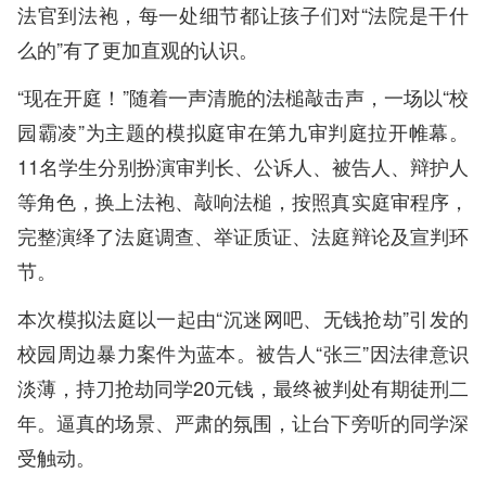
法官到法袍，每一处细节都让孩子们对“法院是干什
么的”有了更加直观的认识。
“现在开庭！”随着一声清脆的法槌敲击声，一场以“校
园霸凌”为主题的模拟庭审在第九审判庭拉开帷幕。
11名学生分别扮演审判长、公诉人、被告人、辩护人
等角色，换上法袍、敲响法槌，按照真实庭审程序，
完整演绎了法庭调查、举证质证、法庭辩论及宣判环
节。
本次模拟法庭以一起由“沉迷网吧、无钱抢劫”引发的
校园周边暴力案件为蓝本。被告人“张三”因法律意识
淡薄，持刀抢劫同学20元钱，最终被判处有期徒刑二
年。逼真的场景、严肃的氛围，让台下旁听的同学深
受触动。