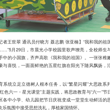
记者王世翠 通讯员付晓方 聂志鹏 张亚楠】“我和我的祖
……”5月29日，市晨光小学校园里歌声嘹亮，全校师生
手中的小国旗，齐声高歌《我和我的祖国》。一张张稚
豪与喜悦，一面面鲜艳的五星红旗在阳光下随风飘扬，
。
育系统立足立德树人根本任务，以“繁星闪耀”大思政系
“红色六一・星光课堂”主题实践，将思政教育与“六一”节
区各中小学、幼儿园把节日庆祝变成一堂堂生动鲜活的
欢乐氛围中接受思想洗礼，厚植家国情怀。