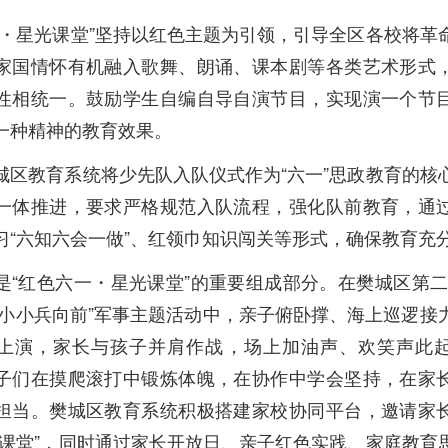
一・星光课堂”坚持以红色主题为引领，引导全区各校将革
家国情怀有机融入歌舞、朗诵、课本剧等各类艺术形式
性相统一。鼓励学生自编自导自演节目，实现演一个节
一种精神的教育效果。
城区教育系统将少先队入队仪式作为“六一”思政教育的核
一体推进，要求严格规范入队流程，强化队前教育，通
习“六知六会一做”、红领巾知识闯关等形式，确保教育充
是“红色六一・星光课堂”的重要组成部分。在樊城区第二
 小小兵向前”军事主题活动中，亲子俯卧撑、海上巡逻接
上演，家长与孩子并肩作战，场上加油声、欢笑声此
子们在摸爬滚打中锻炼体魄，在协作中学会坚持，在家
担当。樊城区教育系统积极搭建家校协同平台，邀请家
光课堂”，同时通过家长开放日、亲子红色实践、家庭教育