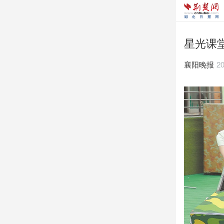
星光课
襄阳晚报
20