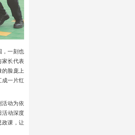
国，一刻也
与家长代表
嫩的脸庞上
汇成一片红
列活动为依
日活动深度
思政课，让