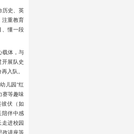
命历史、英
，注重教育
目、懂一段
心载体，与
过开展队史
分再入队。
幼儿园“红
力赛等趣味
起彼伏（如
长陪伴中感
长走进校园
思政讲座等