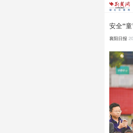
安全“童
襄阳日报
20