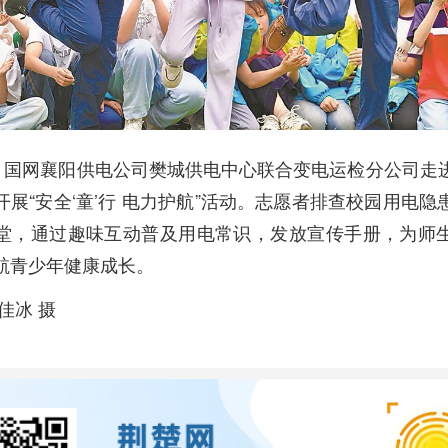
日，国网襄阳供电公司樊城供电中心联合变电运检分公司走
开展“安全‘童’行 电力护航”活动。志愿者排查校园用电隐
堂，通过趣味互动普及用电常识，发放宣传手册，为师
航青少年健康成长。
佳冰 摄