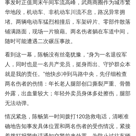
事发时正值周末午间车流高峰，武商商圈作为城市繁
华地段，机动车、非机动车川流不息，路况异常拥
堵。两辆电动车猛烈相撞后，车架碎片、零部件散落
铺满路面，现场一片狼藉。两名伤者躺在车道中间，
随时可能遭遇二次碾压事故。
看到这一幕，陈畅没有丝毫犹豫，“身为一名退役军
人，同时也是一名共产党员，挺身而出、守护群众本
就是我的责任。”他快步冲到马路中央，先仔细检查
两名伤者的伤情：年长老人腿部创口撕裂严重、骨骼
外露，出血量较大；年轻外卖员身体多处擦伤，腿部
无法动弹。
情况紧急，陈畅第一时间拨打120急救电话，清晰准
确地告知事发具体位置和两名伤者的受伤情况，紧接
着拨打报警电话通知交警前来处置。为防止过往车辆