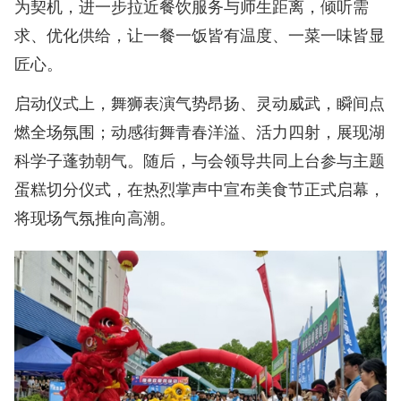
为契机，进一步拉近餐饮服务与师生距离，倾听需
求、优化供给，让一餐一饭皆有温度、一菜一味皆显
匠心。
启动仪式上，舞狮表演气势昂扬、灵动威武，瞬间点
燃全场氛围；动感街舞青春洋溢、活力四射，展现湖
科学子蓬勃朝气。随后，与会领导共同上台参与主题
蛋糕切分仪式，在热烈掌声中宣布美食节正式启幕，
将现场气氛推向高潮。