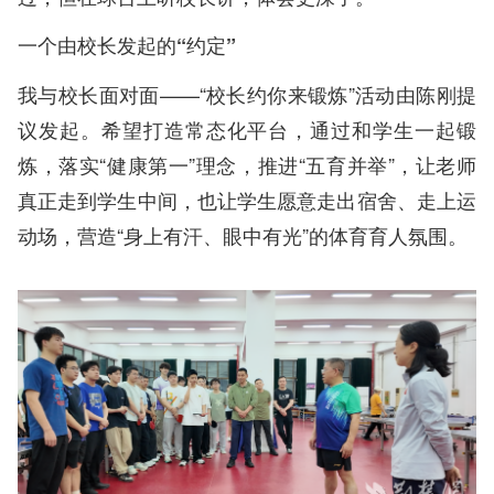
一个由校长发起的“约定”
我与校长面对面——“校长约你来锻炼”活动由陈刚提
议发起。希望打造常态化平台，通过和学生一起锻
炼，落实“健康第一”理念，推进“五育并举”，让老师
真正走到学生中间，也让学生愿意走出宿舍、走上运
动场，营造“身上有汗、眼中有光”的体育育人氛围。