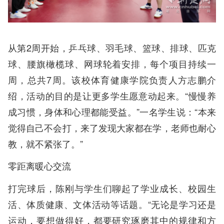
从第2周开始，乒乓球、羽毛球、篮球、排球、匹克
球、腰旗橄榄球、网球轮着安排，每个项目持续一
周，总共7周。该校体育健康学院负责人方志鹏介
绍，活动的目的是让更多学生愿意动起来。“慢慢养
成习惯，身体和心理都能受益。”一名学生说：“本来
觉得自己不会打，来了发现大家都在学，老师也耐心
教，就不紧张了。”
零距离暖心交流
打完球后，陈刚与学生们聊起了学业成长、校园生
活、体质健康、文体活动等话题。“无论是学习还是
运动，要想做得好，都要研究琢磨其中的规律和方