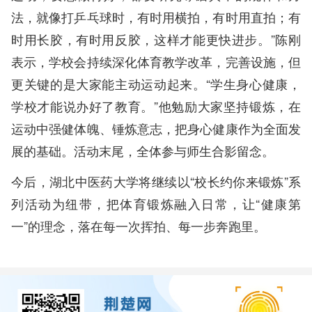
法，就像打乒乓球时，有时用横拍，有时用直拍；有
时用长胶，有时用反胶，这样才能更快进步。”陈刚
表示，学校会持续深化体育教学改革，完善设施，但
更关键的是大家能主动运动起来。“学生身心健康，
学校才能说办好了教育。”他勉励大家坚持锻炼，在
运动中强健体魄、锤炼意志，把身心健康作为全面发
展的基础。活动末尾，全体参与师生合影留念。
今后，湖北中医药大学将继续以“校长约你来锻炼”系
列活动为纽带，把体育锻炼融入日常，让“健康第
一”的理念，落在每一次挥拍、每一步奔跑里。