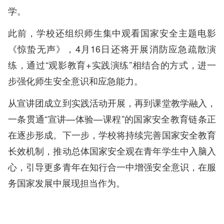
学。
此前，学校还组织师生集中观看国家安全主题电影
《惊蛰无声》，4月16日还将开展消防应急疏散演
练，通过“观影教育+实践演练”相结合的方式，进一
步强化师生安全意识和应急能力。
从宣讲团成立到实践活动开展，再到课堂教学融入，
一条贯通“宣讲—体验—课程”的国家安全教育链条正
在逐步形成。下一步，学校将持续完善国家安全教育
长效机制，推动总体国家安全观在青年学生中入脑入
心，引导更多青年在知行合一中增强安全意识，在服
务国家发展中展现担当作为。