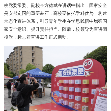
校党委常委、副校长方德斌在讲话中指出，国家安全
是安邦定国的重要基石，高校要依托学科优势，构建
常态化宣讲体系，引导青年学生在学思践悟中增强国
家安全意识、提升责任担当。随后，校领导为宣讲团
授旗，标志着宣讲工作正式启动。