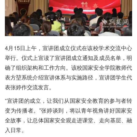
4月15日上午，宣讲团成立仪式在该校学术交流中心
举行。仪式上宣读了宣讲团成立通知及成员名单，明
确了组织架构和工作方向。该校国家安全学院教师代
表方堃系统介绍宣讲体系与实施路径，宣讲团学生代
表张婷作交流发言。
“宣讲团的成立，让我们从国家安全教育的参与者转
变为传播者。”张婷谈到，将以青年视角讲好国家安
全故事，让总体国家安全观走进课堂、走向基层、融
入日常。