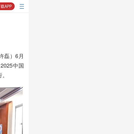
载APP
许磊）6月
025中国
行。