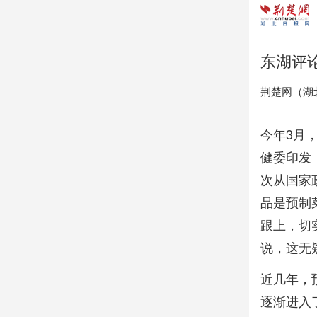
东湖评
荆楚网（湖
今年3月
健委印发
次从国家
品是预制
跟上，切
说，这无
近几年，
逐渐进入