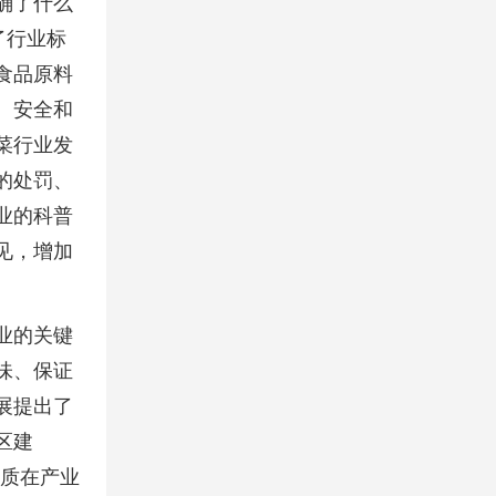
确了什么
了行业标
食品原料
、安全和
菜行业发
的处罚、
业的科普
见，增加
业的关键
味、保证
展提出了
区建
品质在产业