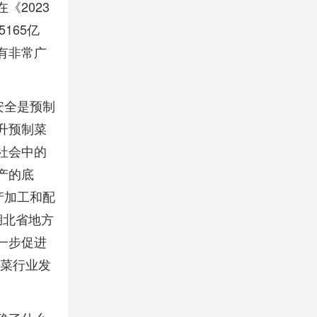
《2023
165亿
它有非常广
安全是预制
升预制菜
社会中的
产的底
产加工和配
湖北省地方
一步促进
制菜行业发