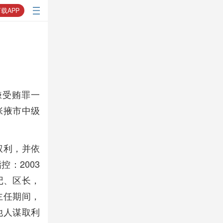
载APP
嫌受贿罪一
张掖市中级
权利，并依
：2003
记、区长，
主任期间，
他人谋取利