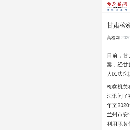
甘肃检
高检网
2020
日前，甘
案，经甘
人民法院
检察机关
法讯问了
年至20
兰州市安
利用职务